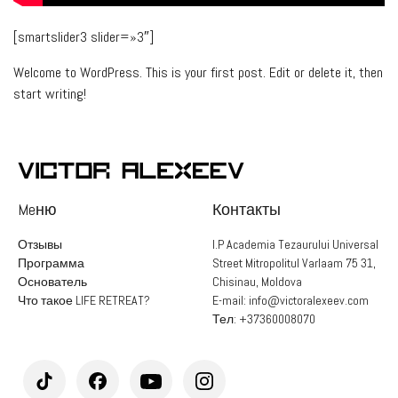
[smartslider3 slider=»3″]
Welcome to WordPress. This is your first post. Edit or delete it, then
start writing!
Meню
Контакты
Отзывы
I.P Academia Tezaurului Universal
Программа
Street Mitropolitul Varlaam 75 31,
Основатель
Chisinau, Moldova
Что такое LIFE RETREAT?
E-mail:
info@victoralexeev.com
Тел:
+37360008070
Бонус
2:15:16:32