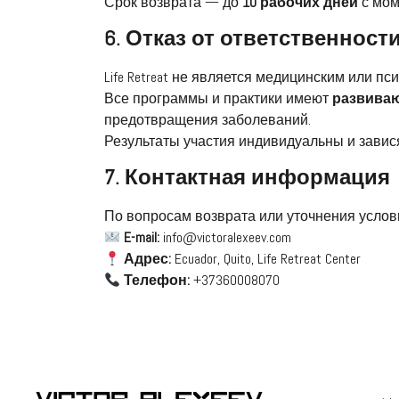
Срок возврата — до
10 рабочих дней
с мом
6. Отказ от ответственност
Life Retreat не является медицинским или 
Все программы и практики имеют
развиваю
предотвращения заболеваний.
Результаты участия индивидуальны и завися
7. Контактная информация
По вопросам возврата или уточнения услови
E-mail:
info@victoralexeev.com
Адрес:
Ecuador, Quito, Life Retreat Center
Телефон:
+37360008070