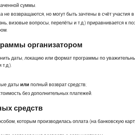
лаченной суммы.
а не возвращаются, но могут быть зачтены в счёт участия в
знь, визовые вопросы, перелёты и т.д.) приравнивается к п
ром.
ограммы организатором
менить даты, локацию или формат программы по уважитель
т.д.).
овые даты
или
полный возврат средств;
стоимость без дополнительных платежей.
ных средств
собом, которым производилась оплата (на банковскую карт