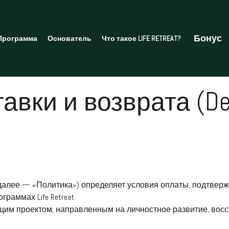
Бонус
Программа
Основатель
Что такое LIFE RETREAT?
вки и возврата (Deli
далее — «Политика») определяет условия оплаты, подтвер
раммах Life Retreat.
ающим проектом, направленным на личностное развитие, вос