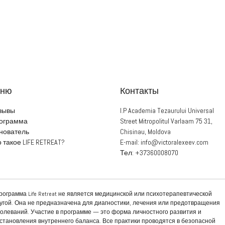
eню
Контакты
зывы
I.P Academia Tezaurului Universal
ограмма
Street Mitropolitul Varlaam 75 31,
нователь
Chisinau, Moldova
 такое LIFE RETREAT?
E-mail:
info@victoralexeev.com
Тел:
+37360008070
3:01:51:46
онус
рограмма Life Retreat не является медицинской или психотерапевтической
угой. Она не предназначена для диагностики, лечения или предотвращения
олеваний. Участие в программе — это форма личностного развития и
становления внутреннего баланса. Все практики проводятся в безопасной