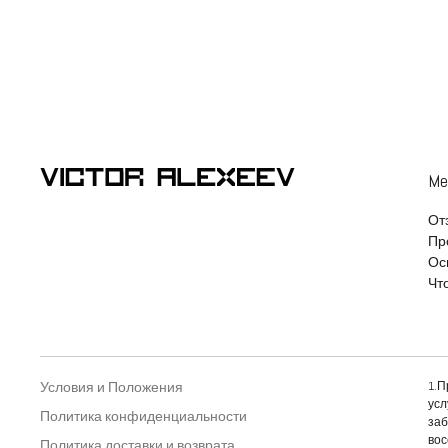
M
От
Пр
Ос
Что
Б
Условия и Положения
1.П
усл
Политика конфиденциальности
заб
вос
Политика доставки и возврата