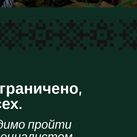
ограничено,
ех.
димо пройти
специалистом